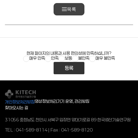
목록
현재 페이지의 내용과 사용 편의성에 만족하십니까?
매우 만족
만족
보통
불만족
매우 불만족
등록
영상정보처리기기 운영, 관리방침
개인정보처리방침
찾아오시는 길
31056 충청남도 천안시 서북구 입장면 양대기로길 89 한국생산기술연구원
TEL : 041-589-8114 | Fax : 041-589-8120