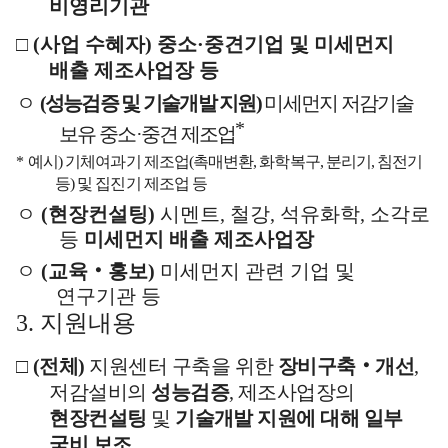
비영리기관
□
(
사업 수혜자
)
중소
·
중견기업 및 미세먼지
배출 제조사업장 등
ㅇ
(
성능검증 및 기술개발 지원
)
미세먼지 저감기술
*
보유 중소
·
중견 제조업
*
예시
)
기체여과기 제조업
(
촉매변환
,
화학복구
,
분리기
,
침전기
등
)
및 집진기 제조업 등
ㅇ
(
현장컨설팅
)
시멘트
,
철강
,
석유화학
,
소각로
등
미세먼지 배출 제조사업장
ㅇ
(
교육
‧
홍보
)
미세먼지 관련 기업 및
연구기관 등
3.
지원내용
□
(
전체
)
지원센터 구축을 위한
장비구축
‧
개선
,
저감설비의
성능검증
,
제조사업장의
현장컨설팅
및
기술개발 지원에 대해 일부
국비 보조