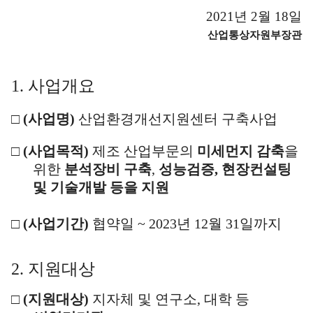
2021
년
2
월
18
일
산업통상자원부장관
1.
사업개요
□
(
사업명
)
산업환경개선지원센터 구축사업
□
(
사업목적
)
제조 산업부문의
미세먼지 감축
을
위한
분석장비 구축
,
성능검증
,
현장컨설팅
및 기술개발 등을 지원
□
(
사업기간
)
협약일
~ 2023
년
12
월
31
일까지
2.
지원대상
□
(
지원대상
)
지자체 및 연구소
,
대학 등