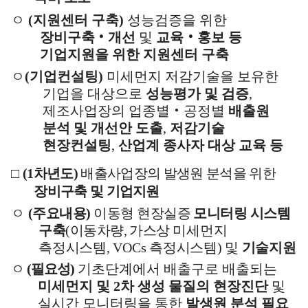
ㅇ
(
지원센터 구축
)
성능검증을 위한
장비
구축
‧
개선
및
교육
‧
홍보 등
기업지원을 위한 지원센터 구축
ㅇ
(
기업컨설팅
)
미세먼지 저감기술을 보유한
기업을 대상으로
성능평가 및 검증
,
제조사업장의 업종별
‧
공정별
배출원
분석 및 개선안 도출
,
저감기술
현장컨설팅
,
산업계 종사자 대상 교육 등
□
(1
차년도
)
배출사업장의 발생원 분석을 위한
장비구축 및
기업
지원
ㅇ
(
주요내용
)
이동형 현장실증
모니터링 시스템
구축
(
이동차량
,
가스상
미세먼지
측정시스템
, VOCs
측정시스템
)
및
기술지원
ㅇ
(
필요성
)
기초단계에서 배출구로 배출되는
미세먼지 및
2
차 생성 물질의 현장진단
및
실시간 모니터링을 통한
발생원 분석 필요