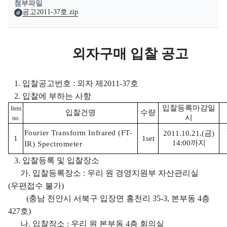
첨부파일
공고2011-37호.zip
외자구매 입찰 공고
1. 입찰공고번호 : 외자 제2011-37호
2. 입찰에 부하는 사항
입찰등록마감일
Item
입찰건명
수량
시
no.
Fourier Transform Infrared (FT-
2011.10.21.(금)
1
1set
14:00까지
IR) Spectrometer
3. 입찰등록 및 입찰장소
가. 입찰등록장소 : 우리 원 경영지원부 자산관리실
(우편접수 불가)
(충남 천안시 서북구 입장면 홍천리 35-3, 본부동 4층
427호)
나. 입찰장소 : 우리 원 본부동 4층 회의실