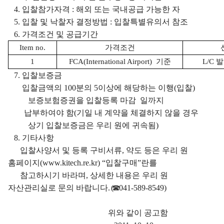
4. 입찰참가자격 : 해외 또는 국내공급 가능한 자
5. 입찰 및 낙찰자 결정방법 : 입찰특별유의서 참조
6. 가격조건 및 공급기간
Item no.
가격조건
1
FCA(International Airport) 기준
L/C 
7. 입찰보증금
입찰금액의 100분의 5이상에 해당하는 이행(입찰)
보증보험증권을 입찰등록 마감 일까지
납부하여야 함(기일 내 계약을 체결하지 않을 경우
상기 입찰보증금은
우리 원에 귀속됨)
8. 기타사항
입찰사양서 및 등록 구비서류, 약도 등은 우리 원
홈페이지(
www.kitech.re.kr
) “입찰구매”란를
참고하시기 바라며, 상세한 내용은 우리 원
자산관리실로 문의 바랍니다.
(☎
041-589-8549)
위와 같이 공고함