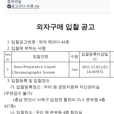
첨부파일
공고2011-45호.zip
외자구매 입찰 공고
1. 입찰공고번호 : 외자 제2011-44호
2. 입찰에 부하는 사항
입찰등록마감일
Item
입찰건명
수량
시
no.
Auto-Preparative Liquid
2011.11.02.(수)
1
1set
14:30까지
Chromatography System
3. 입찰등록 및 입찰장소
가. 입찰등록장소 : 우리 원 경영지원부 자산관리실
(우편접수 불가)
(충남 천안시 서북구 입장면 홍천리 35-3, 본부동 4층
427호)
나. 입찰장소 : 우리 원 본부동 4층 회의실