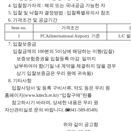
4. 입찰참가자격 : 해외 또는 국내공급 가능한 자
5. 입찰 및 낙찰자 결정방법 : 입찰특별유의서 참조
6. 가격조건 및 공급기간
Item no.
가격조건
1
FCA(International Airport) 기준
L/C 
7. 입찰보증금
입찰금액의 100분의 5이상에 해당하는 이행(입찰)
보증보험증권을 입찰등록 마감 일까지
납부하여야 함(기일 내 계약을 체결하지 않을 경우
상기 입찰보증금은
우리 원에 귀속됨)
8. 기타사항
입찰사양서 및 등록 구비서류, 약도 등은 우리 원
홈페이지(
www.kitech.re.kr
) “입찰구매”란를
참고하시기 바라며, 상세한 내용은 우리 원
자산관리실로 문의 바랍니다.
(☎
041-589-8549)
위와 같이 공고함