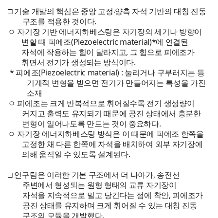
□ 기술 개발의 핵심은 중앙 고정‧양측 자석 기반의 대칭 진동
구조를 적용한 것이다.
ㅇ 자기장 기반 에너지하베스팅은 자기장의 세기나 방향이
변할 때 피에조(Piezoelectric material)*에 연결된
자석에 작용하는 힘이 달라지고, 그 힘으로 피에조가
휘면서 전기가 생성되는 방식이다.
* 피에조(Piezoelectric material) : 눌리거나 구부러지는 등
기계적 변형을 받으면 전기가 만들어지는 특성을 가진
소재
ㅇ 피에조는 크게 반복적으로 휘어질수록 전기 생성량이
커지고 출력도 유지되기 때문에 공진 상태에서 충분한
변형이 일어나도록 만드는 것이 중요하다.
ㅇ 자기장 에너지하베스팅 방식은 이 때문에 피에조 한쪽을
고정한 채 다른 한쪽에 자석을 배치하여 외부 자기장에
의해 움직일 수 있도록 설계된다.
□ 연구팀은 이러한 기본 구조에서 더 나아가, 송전선
주변에서 형성되는 원형 형태의 교류 자기장이
자석을 지속적으로 밀고 당긴다는 점에 착안, 피에조가
공진 상태를 유지하며 크게 휘어질 수 있는 대칭 진동
구조의 모듈을 개발했다.