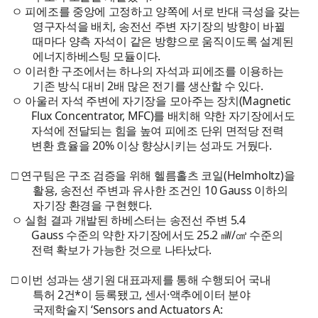
ㅇ 피에조를 중앙에 고정하고 양쪽에 서로 반대 극성을 갖는
영구자석을 배치, 송전선 주변 자기장의 방향이 바뀔
때마다 양측 자석이 같은 방향으로 움직이도록 설계된
에너지하베스팅 모듈이다.
ㅇ 이러한 구조에서는 하나의 자석과 피에조를 이용하는
기존 방식 대비 2배 많은 전기를 생산할 수 있다.
ㅇ 아울러 자석 주변에 자기장을 모아주는 장치(Magnetic
Flux Concentrator, MFC)를 배치해 약한 자기장에서도
자석에 전달되는 힘을 높여 피에조 단위 면적당 전력
변환 효율을 20% 이상 향상시키는 성과도 거뒀다.
□ 연구팀은 구조 검증을 위해 헬름홀츠 코일(Helmholtz)을
활용, 송전선 주변과 유사한 조건인 10 Gauss 이하의
자기장 환경을 구현했다.
ㅇ 실험 결과 개발된 하베스터는 송전선 주변 5.4
Gauss 수준의 약한 자기장에서도 25.2 ㎽/㎤ 수준의
전력 확보가 가능한 것으로 나타났다.
□ 이번 성과는 생기원 대표과제를 통해 수행되어 국내
특허 2건*이 등록됐고, 센서·액추에이터 분야
국제학술지 ‘Sensors and Actuators A: