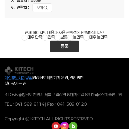
담당자 :
정승준
연락처 :
보기
현재 페이지의 내용과 사용 편의성에 만족하십니까?
매우 만족
만족
보통
불만족
매우 불만족
등록
영상정보처리기기 운영, 관리방침
개인정보처리방침
찾아오시는 길
31056 충청남도 천안시 서북구 입장면 양대기로길 89 한국생산기술연구원
TEL : 041-589-8114 | Fax : 041-589-8120
Copyright ⓒ KITECH ALL RIGHTS RESERVED.