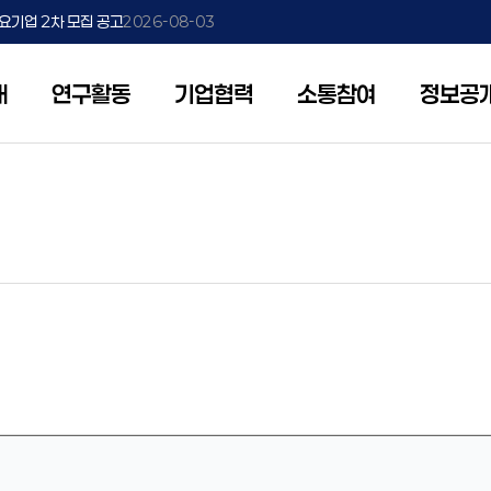
2026-08-05
요기업 2차 모집 공고
2026-08-03
e 글로벌 시험·실증 지원 프로그램 모집공고(2차)
2026-08-03
개
연구활동
기업협력
소통참여
정보공
임무 및 기능
제조AI 연구
채용공고
기술상담
안전보건 경영방침
3대 중점분야 SEED연구단
기술이전 안내
비전
첨단로봇·제조 연구
인재상
개방형실험실
보안경영선언문
생산기술전환 SEED연구단
보유기술검색
CI
저탄소·수소 연구
인사제도
렌탈랩
온라인 기술이전 신
연혁
현장출장
조직안내
파견사업
찾아오시는 길
Dr.바로바로