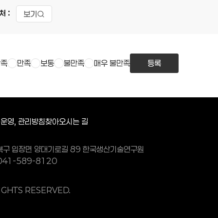
처 :
보기
만족
만족
보통
불만족
매우 불만족
등록
운영, 관리방침
찾아오시는 길
서북구 입장면 양대기로길 89 한국생산기술연구원
: 041-589-8120
RIGHTS RESERVED.