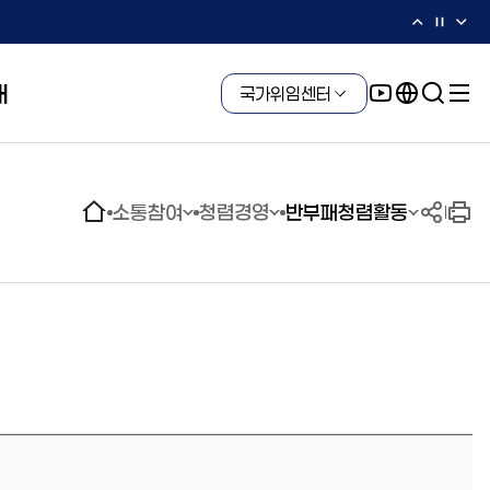
개
국가위임센터
소통참여
청렴경영
반부패청렴활동
윤리헌장
3연구소 7기술실용화본부
해외 진출 기업 지원
수의계약 현황
연구자 소개
해외사무소
청
부패징계 현황
국가위임센터
윤리위반 신고센터