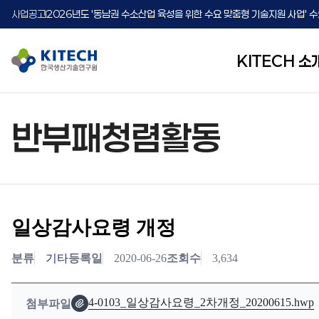
사업공고
2026년도 중소 제조기업 맞춤형 시뮬레이션 지원사업 모집 공고(추가)
사업공고
2026년도 '동남권 수소산업 육성을 위한 수요 맞춤형 기술지원 사업' 수
사업공고
2026년도 중소·중견기업 글로벌 시장 진출을 위한 K-Convergenc
KITECH 소
반부패청렴활동
KITECH
연구활동
소통참여
정보공개
기업협력
소개
Community
Information
Corporate
R&D
지능화뿌리기술
공지사항
정보공개제도
파트너기업
Colaboration
Disclosure
About
인간중심생산기술
포토뉴스
사전정보공표
K-MAP
KITECH
(단납기 맞춤형 제조 플랫폼)
지속가능기술
보도자료
정보공개청구
일상감사요령 개정
공공데이터 개방
사업실명제
분류
기타
등록일
2020-06-26
조회수
3,634
경영공시
반부패청렴활동
4-0103_일상감사요령_2차개정_20200615.hwp
첨부파일
감사결과