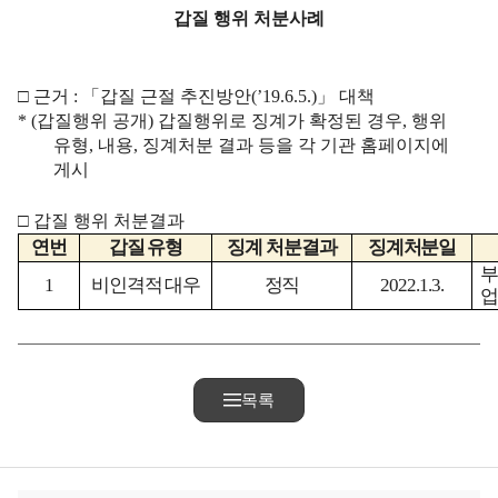
갑질 행위 처분사례
□
근거
:
「
갑질 근절 추진방안
(’19.6.5.)
」
대책
* (
갑질행위 공개
)
갑질행위로 징계가 확정된 경우
,
행위
유형
,
내용
,
징계처분 결과 등을 각 기관 홈페이지에
게시
□
갑질 행위 처분결과
연번
갑질 유형
징계 처분결과
징계처분일
부
1
비인격적 대우
정직
2022.1.3.
업
목록