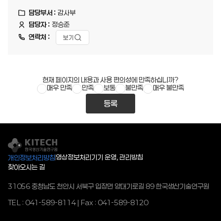
담당부서 :
감사부
담당자 :
정승준
연락처 :
보기
현재 페이지의 내용과 사용 편의성에 만족하십니까?
매우 만족
만족
보통
불만족
매우 불만족
등록
영상정보처리기기 운영, 관리방침
개인정보처리방침
찾아오시는 길
31056 충청남도 천안시 서북구 입장면 양대기로길 89 한국생산기술연구원
TEL : 041-589-8114 | Fax : 041-589-8120