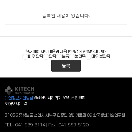
등록된 내용이 없습니다.
현재 페이지의 내용과 사용 편의성에 만족하십니까?
매우 만족
만족
보통
불만족
매우 불만족
등록
영상정보처리기기 운영, 관리방침
개인정보처리방침
찾아오시는 길
31056 충청남도 천안시 서북구 입장면 양대기로길 89 한국생산기술연구원
TEL : 041-589-8114 | Fax : 041-589-8120