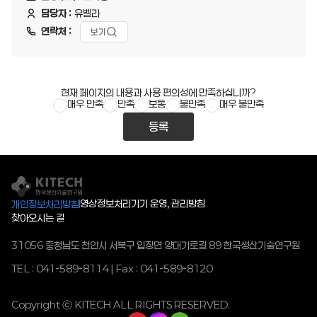
담당자 :
유벨라
연락처 :
보기
현재 페이지의 내용과 사용 편의성에 만족하십니까?
매우 만족
만족
보통
불만족
매우 불만족
등록
영상정보처리기기 운영, 관리방침
개인정보처리방침
찾아오시는 길
31056 충청남도 천안시 서북구 입장면 양대기로길 89 한국생산기술연구원
TEL : 041-589-8114 | Fax : 041-589-8120
Copyright ⓒ KITECH ALL RIGHTS RESERVED.