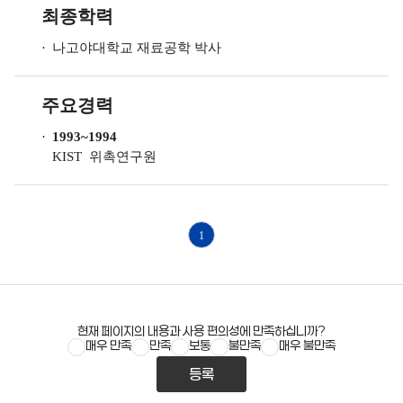
최종학력
나고야대학교
재료공학
박사
주요경력
1993~1994
KIST
위촉연구원
1
현재 페이지의 내용과 사용 편의성에 만족하십니까?
매우 만족
만족
보통
불만족
매우 불만족
등록