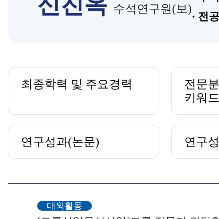
신진옥
인권경영
수석연구원(보)
· 전
소개책자
홍보동영상
KITECH SNS
기타자료
최종학력 및 주요경력
전문분
키워
연구성과(논문)
연구성
대외활동