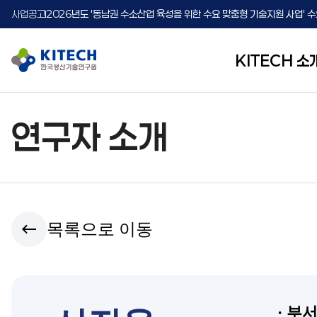
사업공고
2026년도 중소 제조기업 맞춤형 시뮬레이션 지원사업 모집 공고(추가)
사업공고
2026년도 '동남권 수소산업 육성을 위한 수요 맞춤형 기술지원 사업' 수
사업공고
2026년도 중소·중견기업 글로벌 시장 진출을 위한 K-Convergenc
KITECH 소
연구자 소개
KITECH
연구활동
소통참여
정보공개
기업협력
소개
Community
Information
Corporate
R&D
지능화뿌리기술
공지사항
정보공개제도
파트너기업
Colaboration
Disclosure
About
인간중심생산기술
포토뉴스
사전정보공표
K-MAP
KITECH
(단납기 맞춤형 제조 플랫폼)
지속가능기술
보도자료
정보공개청구
목록으로 이동
공공데이터 개방
사업실명제
경영공시
반부패청렴활동
감사결과
· 부