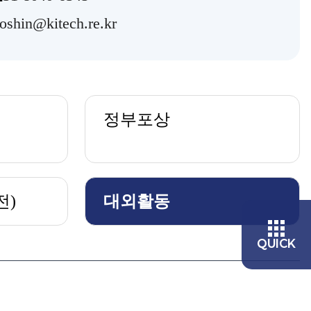
joshin@kitech.re.kr
정부포상
전)
대외활동
QUICK