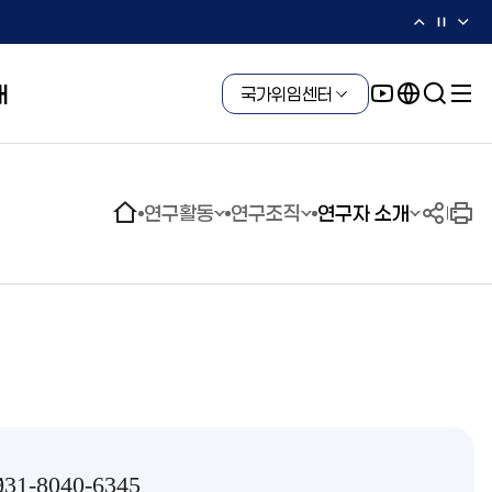
개
국가위임센터
연구활동
연구조직
연구자 소개
윤리헌장
3연구소 7기술실용화본부
해외 진출 기업 지원
수의계약 현황
연구자 소개
해외사무소
청
부패징계 현황
국가위임센터
윤리위반 신고센터
호
031-8040-6345